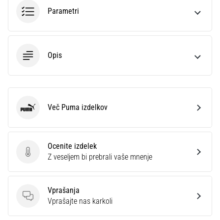
na
Parametri
ženski
EURO
2025
z
Opis
uradnimi
dresi
in
kopačkami
znamk
Več Puma izdelkov
Puma
Nike,
adidas
in
PUMA.
Ocenite izdelek
Ocenite izdelek
Bodi
Z veseljem bi prebrali vaše mnenje
del
vsake
tekme,
Vprašanja
gola
Vprašanja
Vprašajte nas karkoli
in…