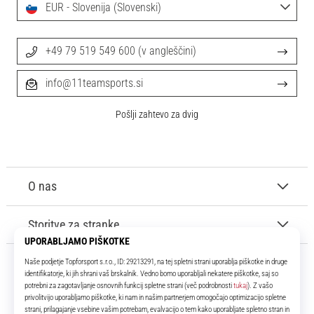
EUR - Slovenija (Slovenski)
+49 79 519 549 600 (v angleščini)
info@11teamsports.si
Pošlji zahtevo za dvig
O nas
Storitve za stranke
11teamsports.si
Že več kot 16 let smo vaši soigralci ter vam predstavljamo najboljše in