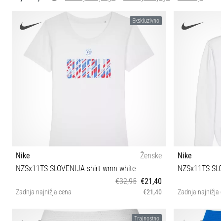
Ekskluzivno
Nike
Ženske
Nike
NZSx11TS SLOVENIJA shirt wmn white
NZSx11TS SL
€32,95
€21,40
Zadnja najnižja cena
€21,40
Zadnja najnižja
XS S XL
Trajnostno