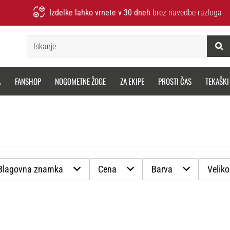
Izdelke lahko vrnete v 30 dneh
brez navedbe razloga
Iskanje
A
FANSHOP
NOGOMETNE ŽOGE
ZA EKIPE
PROSTI ČAS
TEKAŠKI
Blagovna znamka
Cena
Barva
Veliko