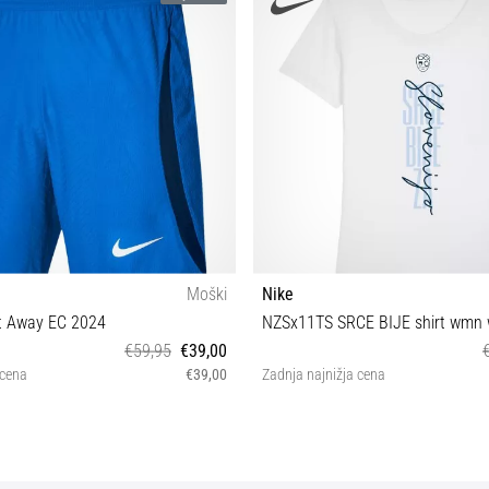
Moški
Nike
rt Away EC 2024
NZSx11TS SRCE BIJE shirt wmn 
€59,95
€39,00
 cena
€39,00
Zadnja najnižja cena
S M
XS