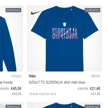
Ekskluzivno
Ekskluzivno
Unisex
Nike
Moški
ue hoody
NZSx11TS SLOVENIJA shirt men blue
€69,95
€45,50
€32,95
€21,40
€45,50
Zadnja najnižja cena
€21,40
XXS S M
Ekskluzivno
Ekskluzivno