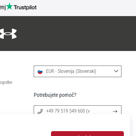
nj
EUR - Slovenija (Slovenski)
 pogodbe
Potrebujete pomoč?
+49 79 519 549 600 (v
angleščini)
info@11teamsports.si