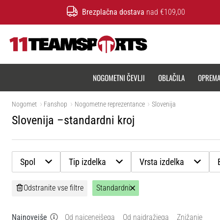
Brezplačna dostava
nad €109,00
11teamsports.si
NOGOMETNI ČEVLJI
OBLAČILA
OPREM
Nogomet
Fanshop
Nogometne reprezentance
Slovenija
Slovenija –standardni kroj
Spol
Tip izdelka
Vrsta izdelka
Odstranite vse filtre
Standardni
Najnovejše
Od najcenejšega
Od najdražjega
Znižanje