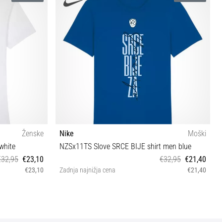
Ženske
Nike
Moški
white
NZSx11TS Slove SRCE BIJE shirt men blue
€32,95
€23,10
€32,95
€21,40
€23,10
Zadnja najnižja cena
€21,40
S