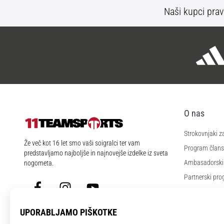
Naši kupci prav
O nas
Strokovnjaki z
11teamsports.si
Že več kot 16 let smo vaši soigralci ter vam
Program člans
predstavljamo najboljše in najnovejše izdelke iz sveta
Ambasadorski
nogometa.
Partnerski pr
Facebook
Instagram
YouTube
Zaposlitev
Nastavitve piš
Splošni pogoji