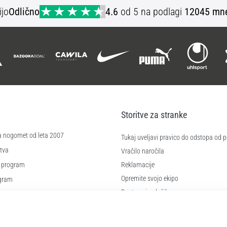
ijo
Odlično
4.6
od 5 na podlagi
12045 mne
Storitve za stranke
a nogomet od leta 2007
Tukaj uveljavi pravico do odstopa od
tva
Vračilo naročila
 program
Reklamacije
Opremite svojo ekipo
ogram
Dostava in plačilo
Izberi pravo velikost
kotkov
Kontakt
 poslovanja