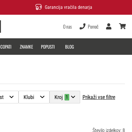
Garancija vračila denarja
O nas
Pomoč
Uporabnik
košarica
 COPATI
ZNAMKE
POPUSTI
BLOG
st
Klubi
Kroj
Prikaži vse filtre
1
Število izdelkov: 8