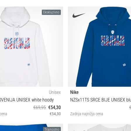
Ekskluzivno
Unisex
Nike
OVENIJA UNISEX white hoody
NZSx11TS SRCE BIJE UNISEX bl
€69,95
€54,30
 cena
€54,30
Zadnja najnižja cena
XXS XS S
XXS XS S M XXL
Trajnostno