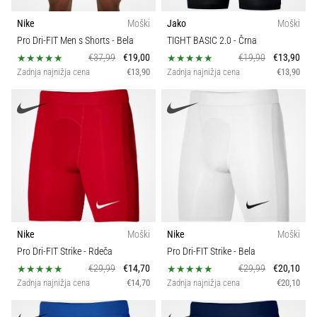
Nike
Moški
Jako
Moški
Pro Dri-FIT Men s Shorts
- Bela
TIGHT BASIC 2.0
- Črna
€37,99
€19,00
€19,90
€13,90
Zadnja najnižja cena
€13,90
Zadnja najnižja cena
€13,90
Nike
Moški
Nike
Moški
Pro Dri-FIT Strike
- Rdeča
Pro Dri-FIT Strike
- Bela
€29,99
€14,70
€29,99
€20,10
Zadnja najnižja cena
€14,70
Zadnja najnižja cena
€20,10