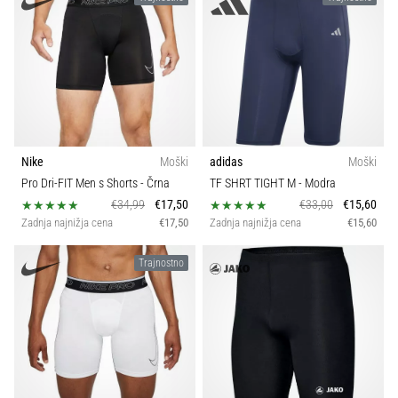
Prikaži
vse
članke
Nike
Moški
adidas
Moški
Pro Dri-FIT Men s Shorts
- Črna
TF SHRT TIGHT M
- Modra
€34,99
€17,50
€33,00
€15,60
Zadnja najnižja cena
€17,50
Zadnja najnižja cena
€15,60
Trajnostno