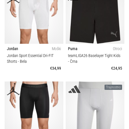
Jordan
Moški
Puma
Otroci
Jordan Sport Essential Dri-FIT
teamLIGA26 Baselayer Tight Kids
Shorts
- Bela
- Črna
€34,99
€24,95
Trajnostno