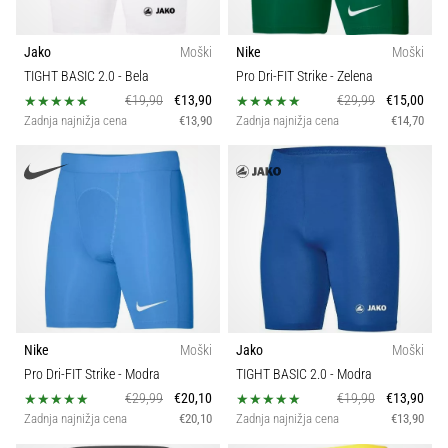
Jako
Moški
Nike
Moški
TIGHT BASIC 2.0
- Bela
Pro Dri-FIT Strike
- Zelena
€19,90
€13,90
€29,99
€15,00
Zadnja najnižja cena
€13,90
Zadnja najnižja cena
€14,70
Nike
Moški
Jako
Moški
Pro Dri-FIT Strike
- Modra
TIGHT BASIC 2.0
- Modra
€29,99
€20,10
€19,90
€13,90
Zadnja najnižja cena
€20,10
Zadnja najnižja cena
€13,90