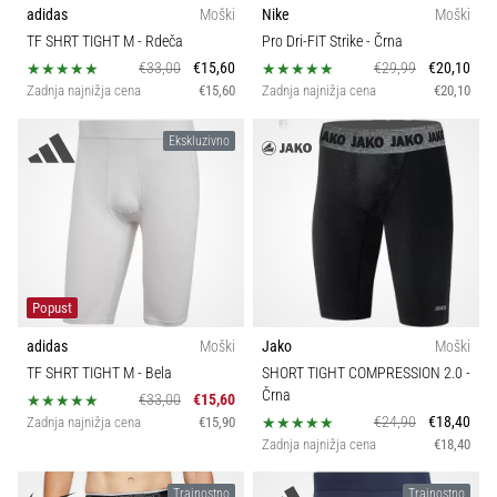
na
adidas
Moški
Nike
Moški
Tehnologija
ženski
TF SHRT TIGHT M
- Rdeča
Pro Dri-FIT Strike
- Črna
EURO
€33,00
€15,60
€29,99
€20,10
2025
Zadnja najnižja cena
€15,60
Zadnja najnižja cena
€20,10
z
uradnimi
Ekskluzivno
dresi
in
kopačkami
znamk
Nike,
adidas
in
Popust
PUMA.
adidas
Moški
Jako
Moški
Bodi
TF SHRT TIGHT M
- Bela
SHORT TIGHT COMPRESSION 2.0
-
del
Črna
€33,00
€15,60
vsake
€24,90
€18,40
Zadnja najnižja cena
€15,90
tekme,
Zadnja najnižja cena
€18,40
gola
in…
Trajnostno
Trajnostno