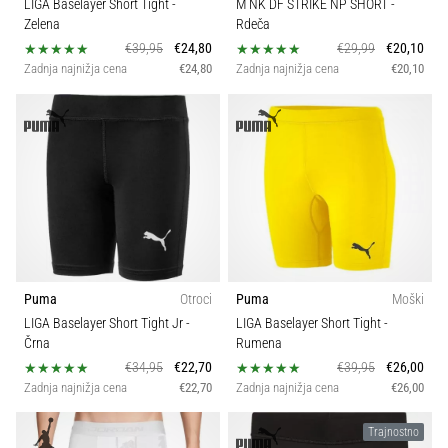
LIGA Baselayer Short Tight
-
M NK DF STRIKE NP SHORT
-
Zelena
Rdeča
€39,95
€24,80
€29,99
€20,10
Zadnja najnižja cena
€24,80
Zadnja najnižja cena
€20,10
Puma
Otroci
Puma
Moški
LIGA Baselayer Short Tight Jr
-
LIGA Baselayer Short Tight
-
Črna
Rumena
€34,95
€22,70
€39,95
€26,00
Zadnja najnižja cena
€22,70
Zadnja najnižja cena
€26,00
Trajnostno