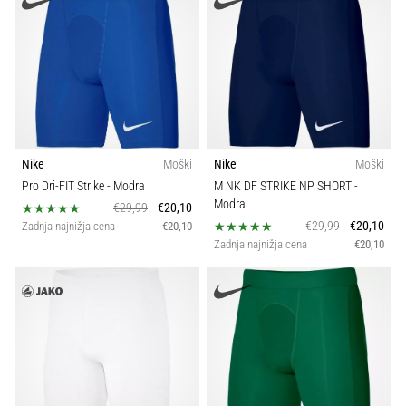
Nike
Moški
Nike
Moški
Pro Dri-FIT Strike
- Modra
M NK DF STRIKE NP SHORT
-
Modra
€29,99
€20,10
€29,99
€20,10
Zadnja najnižja cena
€20,10
Zadnja najnižja cena
€20,10