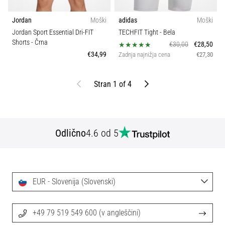
Jordan
Moški
adidas
Moški
Jordan Sport Essential Dri-FIT
TECHFIT Tight
- Bela
Shorts
- Črna
€30,00
€28,50
€34,99
Zadnja najnižja cena
€27,30
Nazaj
Naprej
Stran 1 of 4
Odlično
4.6 od 5
EUR - Slovenija (Slovenski)
+49 79 519 549 600 (v angleščini)