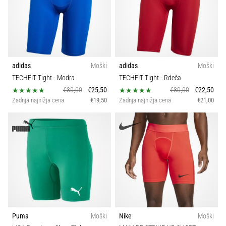
adidas
Moški
adidas
Moški
TECHFIT Tight
- Modra
TECHFIT Tight
- Rdeča
€30,00
€25,50
€30,00
€22,50
Zadnja najnižja cena
€19,50
Zadnja najnižja cena
€21,00
Puma
Moški
Nike
Moški