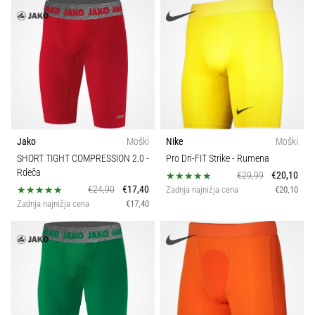
Jako
Moški
Nike
Moški
SHORT TIGHT COMPRESSION 2.0
-
Pro Dri-FIT Strike
- Rumena
Rdeča
€29,99
€20,10
€24,90
€17,40
Zadnja najnižja cena
€20,10
Zadnja najnižja cena
€17,40