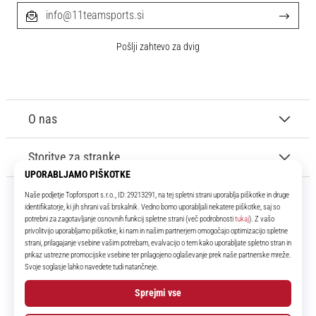
info@11teamsports.si
Pošlji zahtevo za dvig
O nas
Storitve za stranke
11teamsports.si
Že več kot 16 let smo vaši soigralci ter vam predstavljamo najboljše in
najnovejše izdelke iz sveta nogometa.
Facebook
Instagram
YouTube