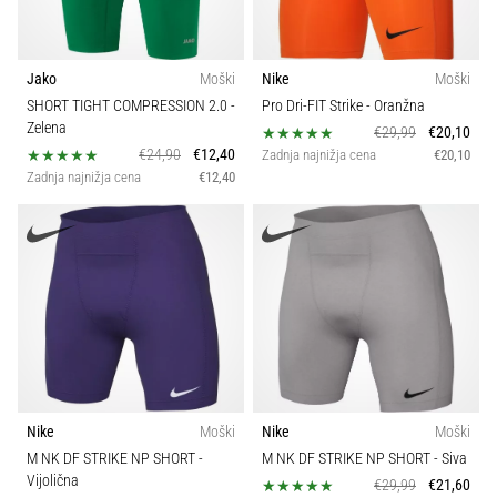
Jako
Moški
Nike
Moški
SHORT TIGHT COMPRESSION 2.0
-
Pro Dri-FIT Strike
- Oranžna
Zelena
€29,99
€20,10
€24,90
€12,40
Zadnja najnižja cena
€20,10
Zadnja najnižja cena
€12,40
Nike
Moški
Nike
Moški
M NK DF STRIKE NP SHORT
-
M NK DF STRIKE NP SHORT
- Siva
Vijolična
€29,99
€21,60