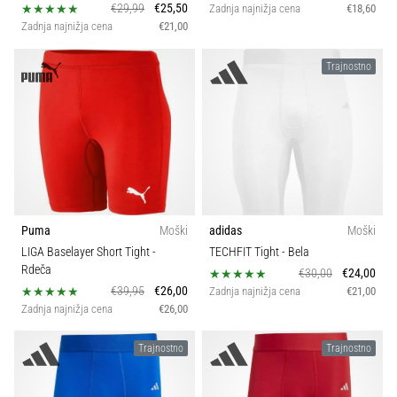
€29,99
€25,50
Zadnja najnižja cena
€18,60
Zadnja najnižja cena
€21,00
Trajnostno
Puma
Moški
adidas
Moški
LIGA Baselayer Short Tight
-
TECHFIT Tight
- Bela
Rdeča
€30,00
€24,00
€39,95
€26,00
Zadnja najnižja cena
€21,00
Zadnja najnižja cena
€26,00
Trajnostno
Trajnostno