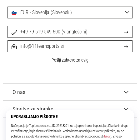
Maestro
nogometni
EUR - Slovenija (Slovenski)
čevlji
–
kontrola
+49 79 519 549 600 (v angleščini)
in
dotik
info@11teamsports.si
|
11teamsports
Pošlji zahtevo za dvig
1. 7. 2025
•
1 min. branja
O nas
Play
for
Storitve za stranke
More
Victories
Pripravi
se